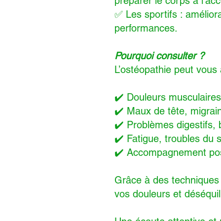
préparer le corps à l’a
✅ Les sportifs : amélior
performances.
Pourquoi consulter ?
L’ostéopathie peut vous
✔️ Douleurs musculaires 
✔️ Maux de tête, migrai
✔️ Problèmes digestifs, 
✔️ Fatigue, troubles du 
✔️ Accompagnement post
Grâce à des techniques m
vos douleurs et déséquil